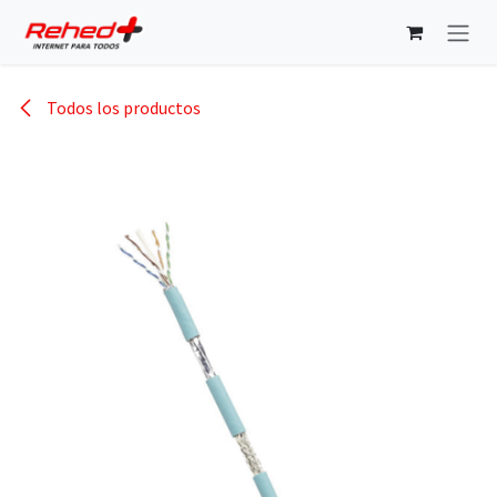
Ir al contenido
Todos los productos