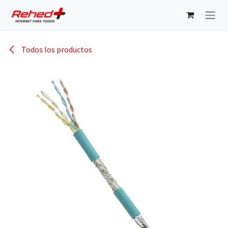
Ir al contenido
Todos los productos