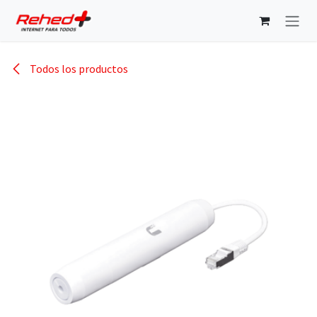
Ir al contenido
Todos los productos