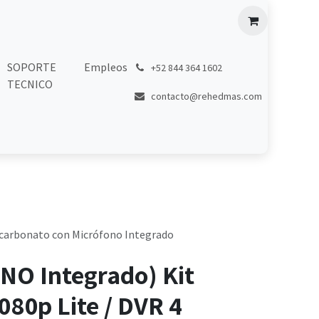
SOPORTE
Empleos
͏
+52 844 364 1602
TECNICO
contacto@rehedmas.com
licarbonato con Micrófono Integrado
O Integrado) Kit
80p Lite / DVR 4