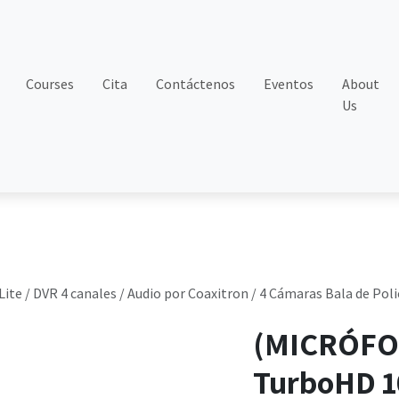
Courses
Cita
Contáctenos
Eventos
About
Us
e / DVR 4 canales / Audio por Coaxitron / 4 Cámaras Bala de Po
(MICRÓFON
TurboHD 10