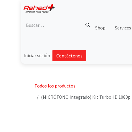
Ir al contenido
Shop
Services
Iniciar sesión
Contáctenos
Todos los productos
(MICRÓFONO Integrado) Kit TurboHD 1080p Lit