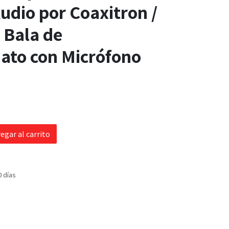
Audio por Coaxitron /
 Bala de
ato con Micrófono
egar al carrito
0 días