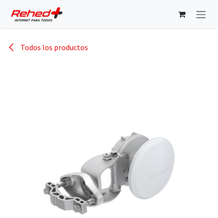
Ir al contenido
Todos los productos