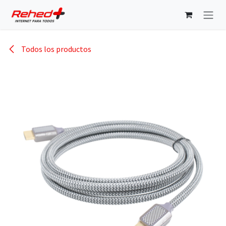
Ir al contenido
Todos los productos