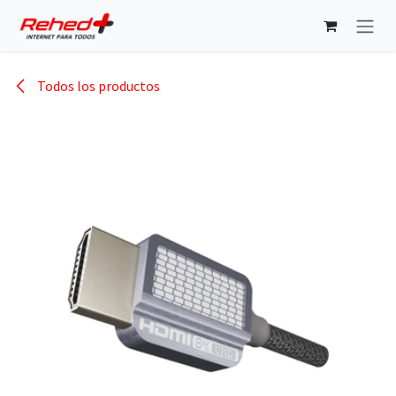
Ir al contenido
Todos los productos