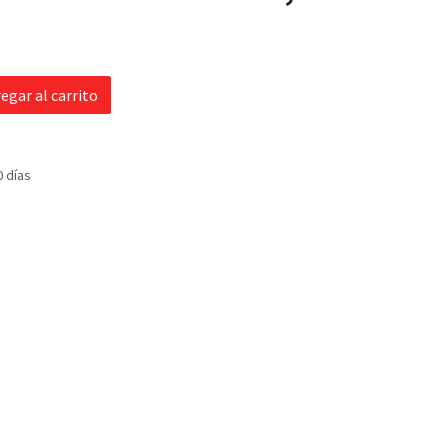
egar al carrito
0 días