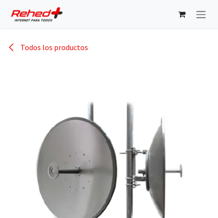
Ir al contenido
Todos los productos