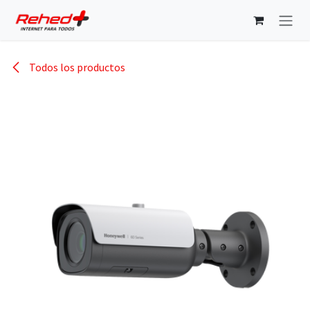
Ir al contenido
Todos los productos