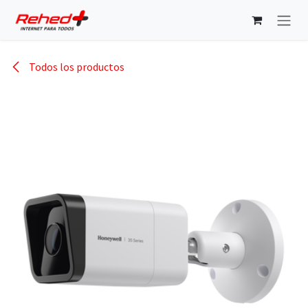
Ir al contenido
Todos los productos