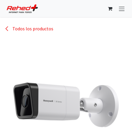
Ir al contenido
Todos los productos