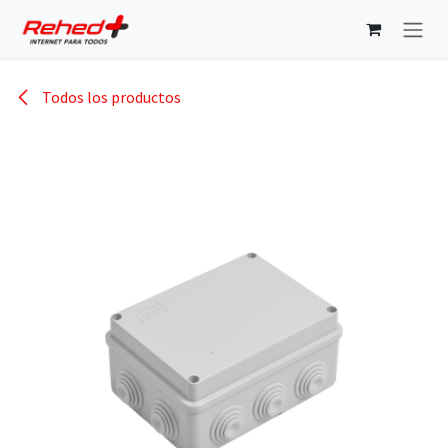
Ir al contenido
Todos los productos