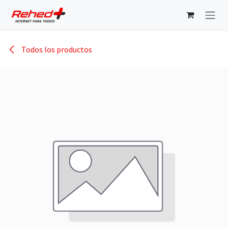
Ir al contenido
Todos los productos