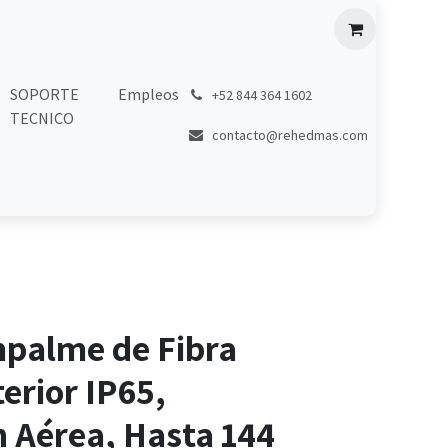
SOPORTE
Empleos
͏
+52 844 364 1602
TECNICO
contacto@rehedmas.com
mpalme de Fibra
terior IP65,
n Aérea, Hasta 144