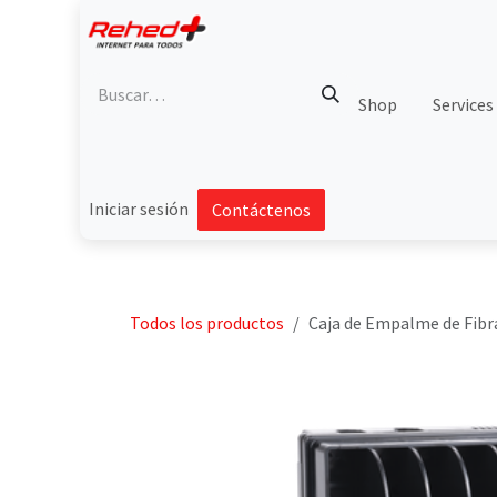
Ir al contenido
Shop
Services
Iniciar sesión
Contáctenos
Todos los productos
Caja de Empalme de Fibra