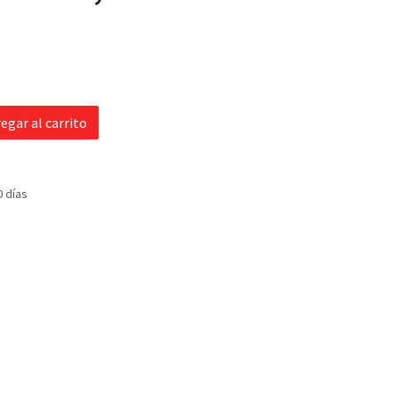
s
egar al carrito
0 días