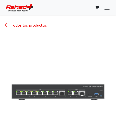
Ir al contenido
Todos los productos