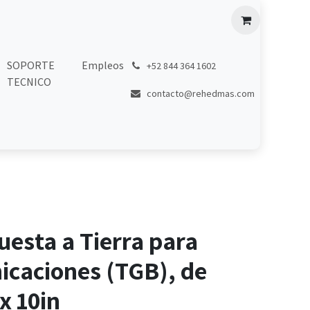
SOPORTE
Empleos
͏
+52 844 364 1602
TECNICO
contacto@rehedmas.com
uesta a Tierra para
icaciones (TGB), de
 x 10in