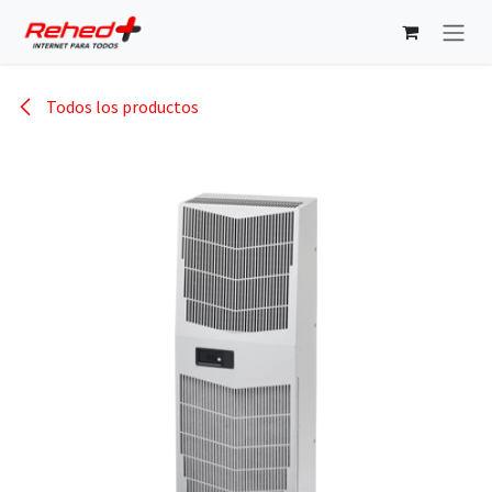
Ir al contenido
Todos los productos