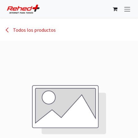
Ir al contenido
Todos los productos