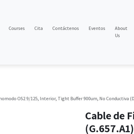
Courses
Cita
Contáctenos
Eventos
About
Us
onomodo OS2 9/125, Interior, Tight Buffer 900um, No Conductiva (Di
Cable de F
(G.657.A1