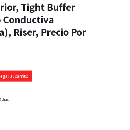
rior, Tight Buffer
 Conductiva
a), Riser, Precio Por
egar al carrito
0 días