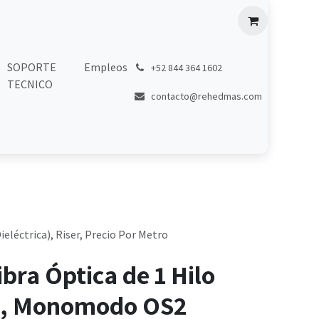
SOPORTE
Empleos
͏
+52 844 364 1602
TECNICO
contacto@rehedmas.com
eléctrica), Riser, Precio Por Metro
ibra Óptica de 1 Hilo
), Monomodo OS2