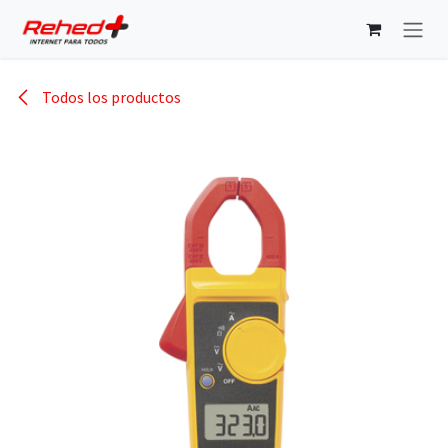
Ir al contenido
Todos los productos