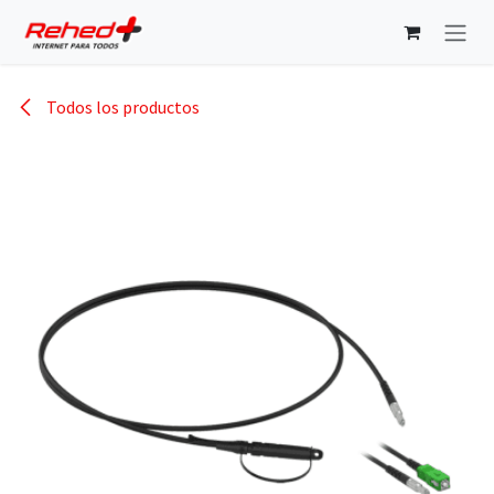
Ir al contenido
Todos los productos