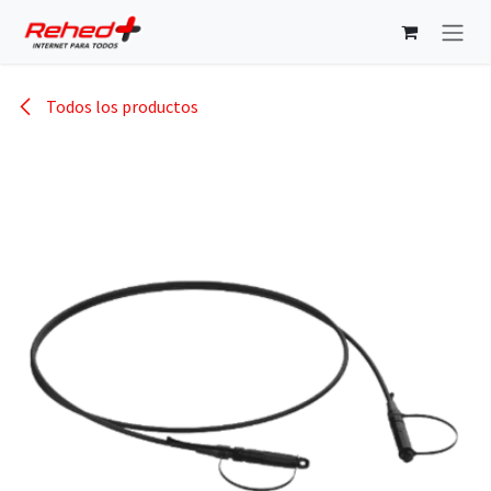
Ir al contenido
Todos los productos