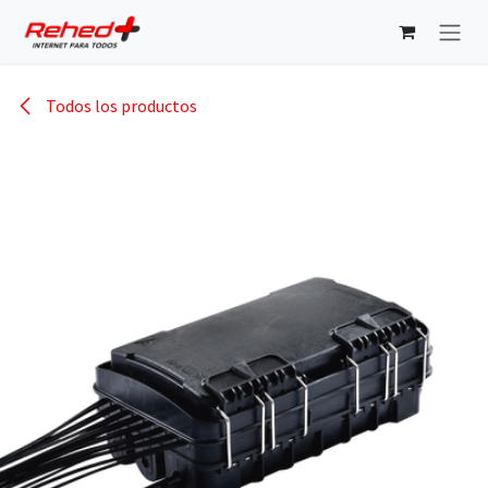
Ir al contenido
Todos los productos