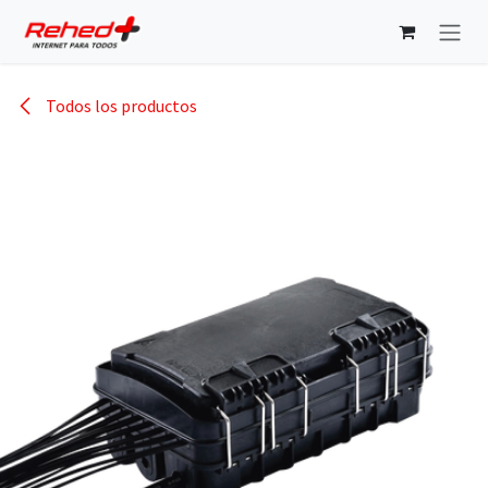
Ir al contenido
Todos los productos