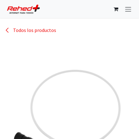
Ir al contenido
Todos los productos