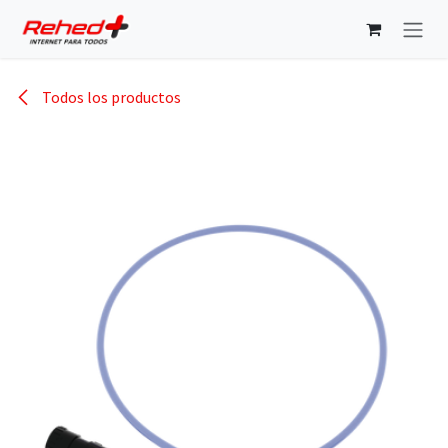
Ir al contenido
Todos los productos