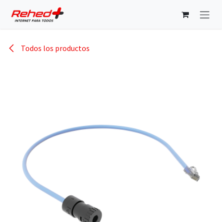
Ir al contenido
Todos los productos