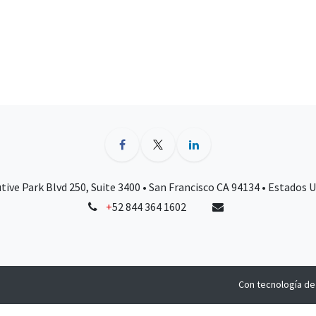
tive Park Blvd 250, Suite 3400 • San Francisco CA 94134 • Estados 
+
52 844 364 1602
Con tecnología d