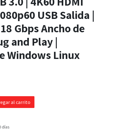
B 3.0 | 4K60 HDMI
1080p60 USB Salida |
 18 Gbps Ancho de
ug and Play |
e Windows Linux
egar al carrito
0 días