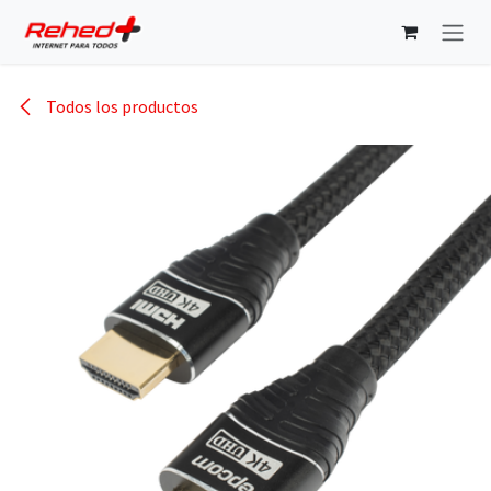
Ir al contenido
Todos los productos