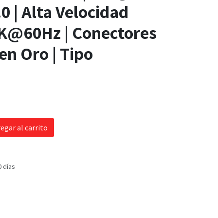
.0 | Alta Velocidad
4K@60Hz | Conectores
n Oro | Tipo
egar al carrito
0 días