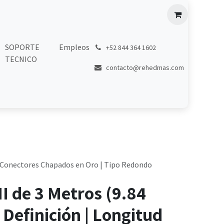
SOPORTE
Empleos
͏
+52 844 364 1602
TECNICO
contacto@rehedmas.com
z | Conectores Chapados en Oro | Tipo Redondo
 de 3 Metros (9.84
a Definición | Longitud