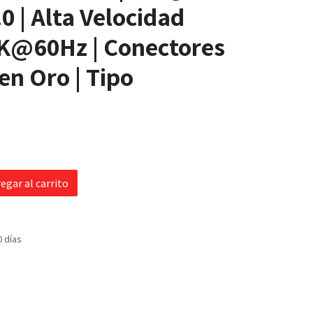
.0 | Alta Velocidad
4K@60Hz | Conectores
n Oro | Tipo
egar al carrito
0 días