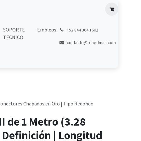
SOPORTE
Empleos
͏
+52 844 364 1602
TECNICO
contacto@rehedmas.com
 | Conectores Chapados en Oro | Tipo Redondo
 de 1 Metro (3.28
a Definición | Longitud