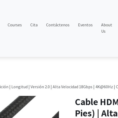
Courses
Cita
Contáctenos
Eventos
About
Us
nición | Longitud | Versión 2.0 | Alta Velocidad 18Gbps | 4K@60Hz
Cable HDMI
Pies) | Alt