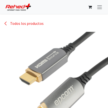
Ir al contenido
Todos los productos