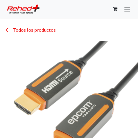
Ir al contenido
Todos los productos