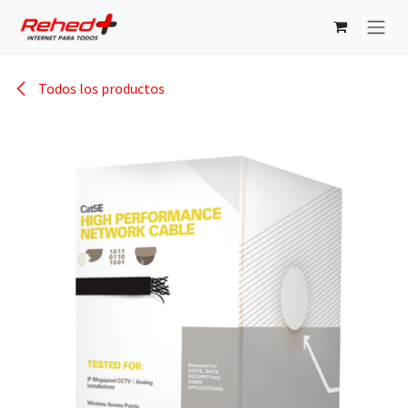
Ir al contenido
Todos los productos