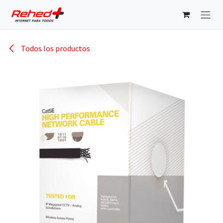
Ir al contenido
Todos los productos