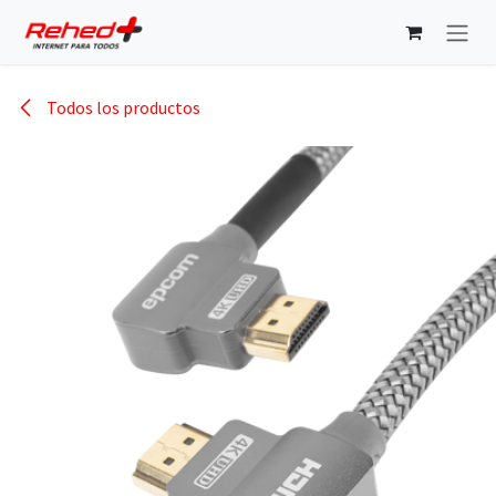
Ir al contenido
Todos los productos