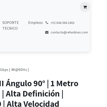
SOPORTE
Empleos
͏
+52 844 364 1602
TECNICO
contacto@rehedmas.com
 18Gbps | 4K@60Hz |
 Ángulo 90° | 1 Metro
 | Alta Definición |
 | Alta Velocidad