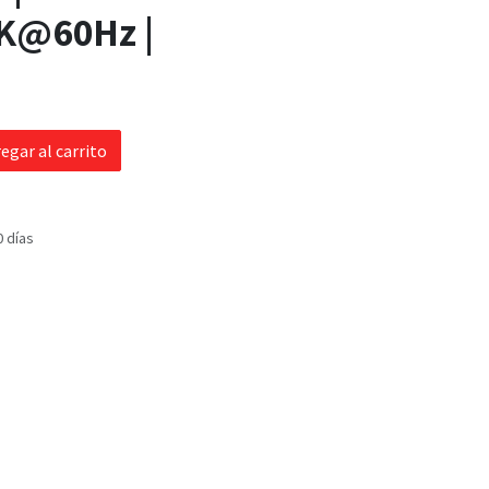
4K@60Hz |
egar al carrito
0 días