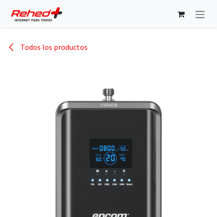
Ir al contenido
Todos los productos