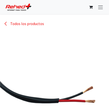
Ir al contenido
Todos los productos