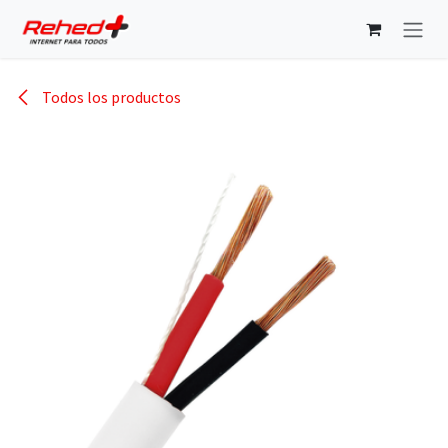
Ir al contenido
Todos los productos