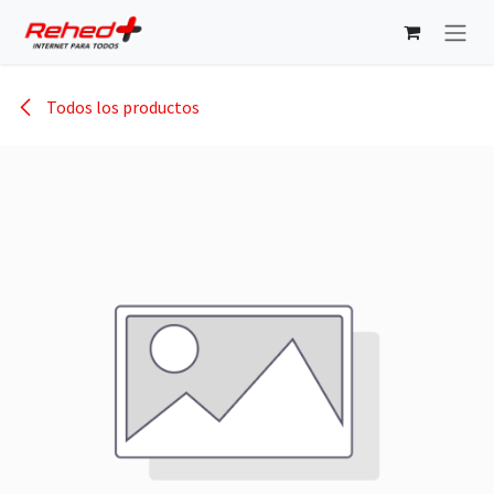
Ir al contenido
Todos los productos