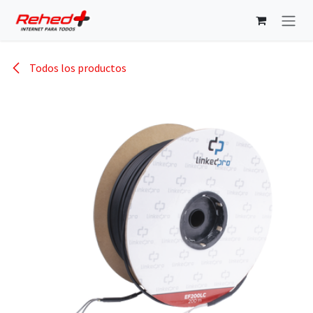
Ir al contenido
Todos los productos