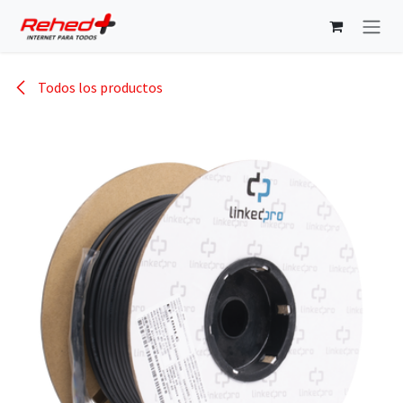
Ir al contenido
Todos los productos