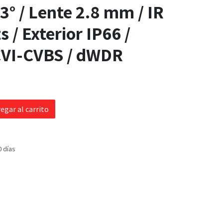
3° / Lente 2.8 mm / IR
 / Exterior IP66 /
VI-CVBS / dWDR
egar al carrito
0 días