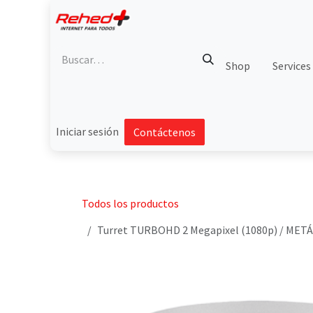
Ir al contenido
Shop
Services
Iniciar sesión
Contáctenos
Todos los productos
Turret TURBOHD 2 Megapixel (1080p) / METÁLI