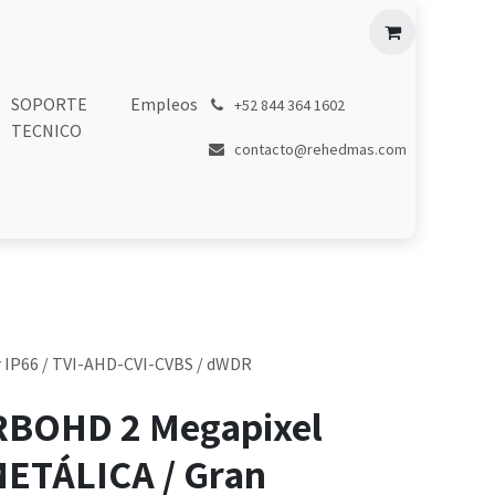
SOPORTE
Empleos
͏
+52 844 364 1602
TECNICO
contacto@rehedmas.com
or IP66 / TVI-AHD-CVI-CVBS / dWDR
RBOHD 2 Megapixel
METÁLICA / Gran