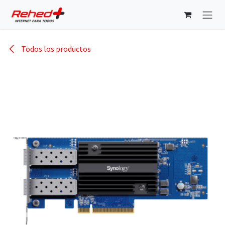
Ir al contenido
Todos los productos