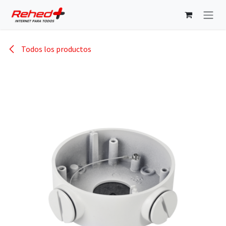
Ir al contenido
Todos los productos