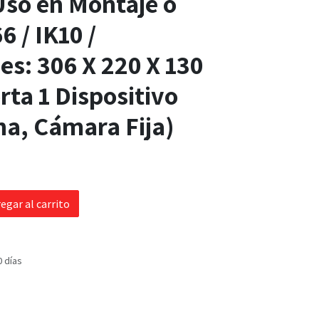
 Uso en Montaje o
6 / IK10 /
s: 306 X 220 X 130
ta 1 Dispositivo
na, Cámara Fija)
egar al carrito
0 días