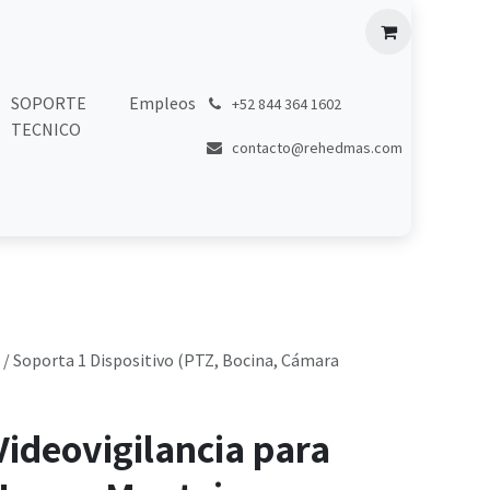
SOPORTE
Empleos
͏
+52 844 364 1602
TECNICO
contacto@rehedmas.com
m / Soporta 1 Dispositivo (PTZ, Bocina, Cámara
Videovigilancia para