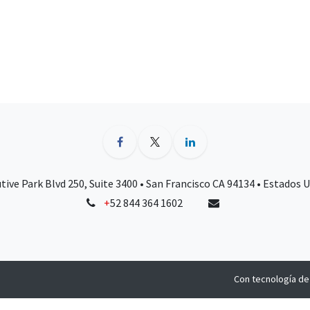
tive Park Blvd 250, Suite 3400 • San Francisco CA 94134 • Estados 
+
52 844 364 1602
Con tecnología d