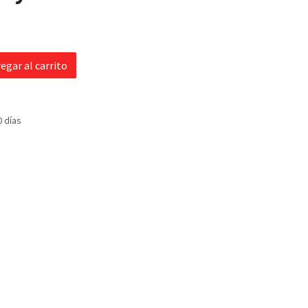
egar al carrito
0 días