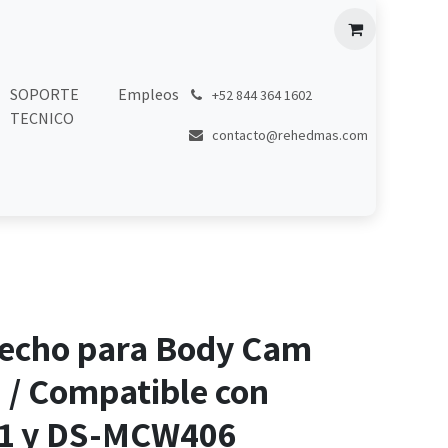
SOPORTE
Empleos
͏
+52 844 364 1602
TECNICO
contacto@rehedmas.com
Pecho para Body Cam
 / Compatible con
1 y DS-MCW406