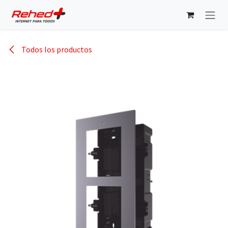
Ir al contenido
Todos los productos